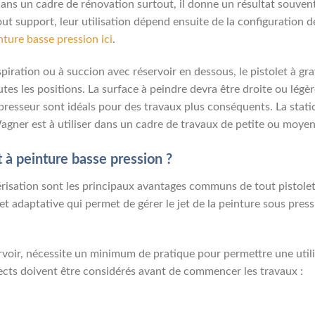
r, dans un cadre de rénovation surtout, il donne un résultat souv
ut support, leur utilisation dépend ensuite de la configuration d
inture basse pression ici
.
spiration ou à succion avec réservoir en dessous, le pistolet à g
utes les positions. La surface à peindre devra être droite ou lég
resseur sont idéals pour des travaux plus conséquents. La station
gner est à utiliser dans un cadre de travaux de petite ou moye
à peinture basse pression ?
ulvérisation sont les principaux avantages communs de tout pistole
 adaptative qui permet de gérer le jet de la peinture sous pressi
rvoir, nécessite un minimum de pratique pour permettre une utili
pects doivent être considérés avant de commencer les travaux :