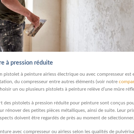
re à pression réduite
n pistolet à peinture airless électrique ou avec compresseur est 
tation, du compresseur entre autres éléments (voir notre
compara
choisir un ou plusieurs pistolets à peinture relève d’une mûre réf
part des pistolets à pression réduite pour peinture sont conçus pou
rénover des petites pièces métalliques, ainsi de suite. Leur prix 
 aspects doivent être regardés de près au moment de sélectionner
einture avec compresseur ou airless selon les qualités de pulvéri