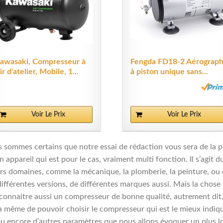
awasaki, Compresseur à
Fengda FD18-2 Aérograp
ir d'atelier, Mobile, 1...
à piston unique sans...
Voir Le Prix
Voir Le Prix
us sommes certains que notre essai de rédaction vous sera de la p
n appareil qui est pour le cas, vraiment multi fonction. Il s’agit
ieurs domaines, comme la mécanique, la plomberie, la peinture, o
ifférentes versions, de différentes marques aussi. Mais la chose 
 reconnaitre aussi un compresseur de bonne qualité, autrement di
 même de pouvoir choisir le compresseur qui est le mieux indiqué
ou encore d’autres paramètres que nous allons évoquer un plus lo