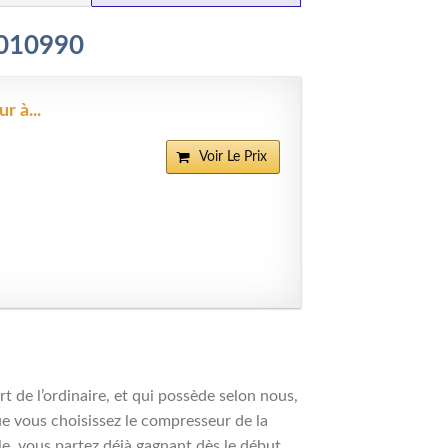
3010990
r à...
Voir Le Prix
 de l’ordinaire, et qui possède selon nous,
que vous choisissez le compresseur de la
e, vous partez déjà gagnant dès le début.