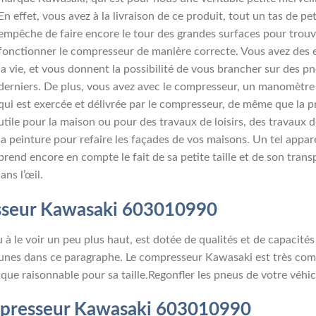
En effet, vous avez à la livraison de ce produit, tout un tas de pe
empêche de faire encore le tour des grandes surfaces pour trouve
fonctionner le compresseur de manière correcte. Vous avez des e
la vie, et vous donnent la possibilité de vous brancher sur des p
derniers. De plus, vous avez avec le compresseur, un manomètre 
qui est exercée et délivrée par le compresseur, de même que la 
utile pour la maison ou pour des travaux de loisirs, des travaux 
la peinture pour refaire les façades de vos maisons. Un tel apparei
prend encore en compte le fait de sa petite taille et de son tran
ans l’œil.
sseur
Kawasaki 603010990
le voir un peu plus haut, est dotée de qualités et de capacités
unes dans ce paragraphe. Le compresseur Kawasaki est très compa
 que raisonnable pour sa taille.Regonfler les pneus de votre véhi
mpresseur
Kawasaki 603010990