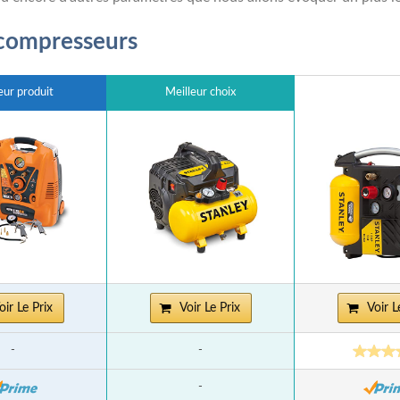
 compresseurs
eur produit
Meilleur choix
oir Le Prix
Voir Le Prix
Voir L
-
-
-