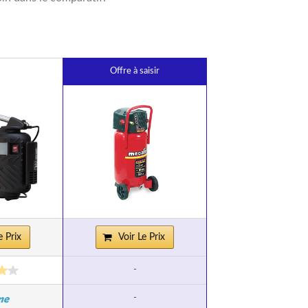
Offre à saisir
e Prix
Voir Le Prix
-
-