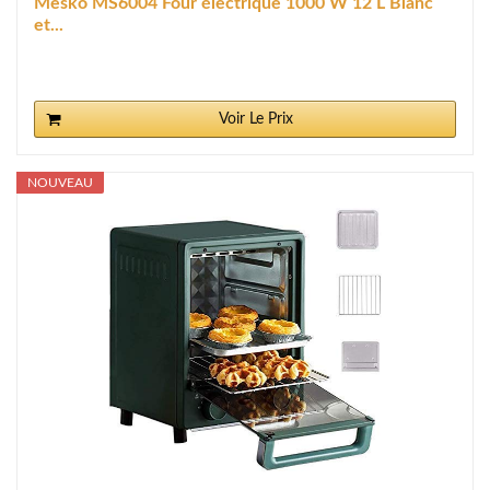
Mesko MS6004 Four électrique 1000 W 12 L Blanc
et...
Voir Le Prix
NOUVEAU