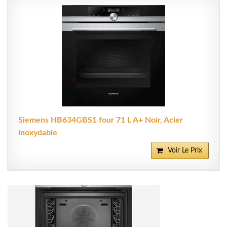
Siemens HB634GBS1 four 71 L A+ Noir, Acier
inoxydable
Voir Le Prix