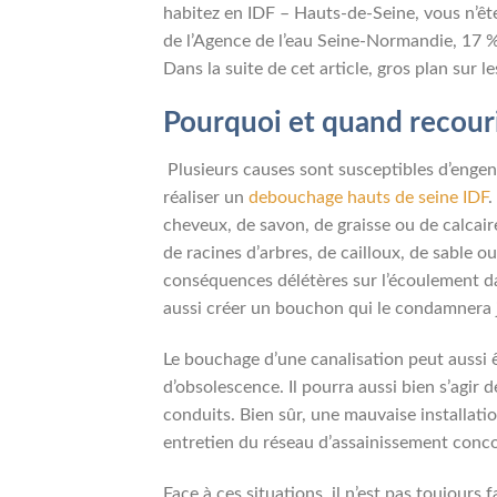
habitez en IDF – Hauts-de-Seine, vous n’ête
de l’Agence de l’eau Seine-Normandie, 17 %
Dans la suite de cet article, gros plan sur 
Pourquoi et quand recouri
Plusieurs causes sont susceptibles d’engen
réaliser un
debouchage hauts de seine IDF
.
cheveux, de savon, de graisse ou de calcair
de racines d’arbres, de cailloux, de sable o
conséquences délétères sur l’écoulement da
aussi créer un bouchon qui le condamnera j
Le bouchage d’une canalisation peut aussi 
d’obsolescence. Il pourra aussi bien s’agir
conduits. Bien sûr, une mauvaise installa
entretien du réseau d’assainissement conco
Face à ces situations, il n’est pas toujours