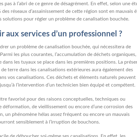
s pas à l’abri de ce genre de désagrément. En effet, selon une é
 des réseaux d’assainissement de cette région sont en mauvais é
les solutions pour régler un problème de canalisation bouchée.
r aux services d’un professionnel ?
drer un problème de canalisation bouchée, qui nécessitera de
 Parmi les plus courantes, l’accumulation de déchets organiques,
e dans les tuyaux se place dans les premières positions. La prés
u de terre dans les canalisations extérieures aura également des
ns vos canalisations. Ces déchets et éléments naturels peuvent
usqu’à l’intervention d’un technicien bien équipé et compétent.
être favorisé pour des raisons conceptuelles, techniques ou
 de déformation, de vieillissement ou encore d’une corrosion des
tion, un phénomène hélas assez fréquent ou encore un mauvais
urront sensiblement à l’irruption de bouchons.
 facile de déboucher soi-même ses canalisations. En effet, les