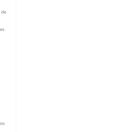
s de
des
vos