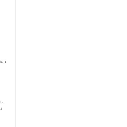
sion
r,
ci