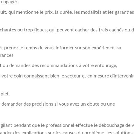
 engager.
uit, qui mentionne le prix, la durée, les modalités et les garantie
échantes ou trop floues, qui peuvent cacher des frais cachés ou 
 et prenez le temps de vous informer sur son expérience, sa
urances,
rnet ou demandez des recommandations à votre entourage,
s votre coin connaissant bien le secteur et en mesure d’intervenir
plet.
à demander des précisions si vous avez un doute ou une
 vigilant pendant que le professionnel effectue le débouchage de 
ander des explications sur les causes du problème, les solutions