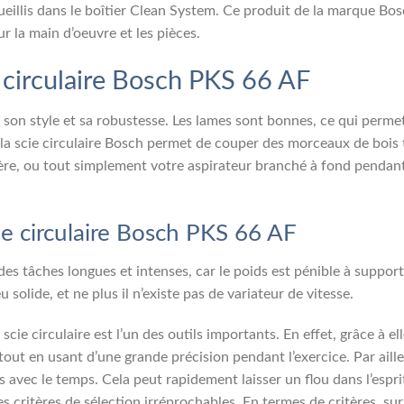
ueillis dans le boîtier Clean System. Ce produit de la marque Bo
r la main d’oeuvre et les pièces.
 circulaire
Bosch PKS 66 AF
t son style et sa robustesse. Les lames sont bonnes, ce qui permet
la scie circulaire Bosch permet de couper des morceaux de bois tr
sière, ou tout simplement votre aspirateur branché à fond pendant
ie circulaire
Bosch PKS 66 AF
r des tâches longues et intenses, car le poids est pénible à support
solide, et ne plus il n’existe pas de variateur de vitesse.
cie circulaire est l’un des outils importants. En effet, grâce à el
tout en usant d’une grande précision pendant l’exercice. Par aille
és avec le temps. Cela peut rapidement laisser un flou dans l’espri
 des critères de sélection irréprochables. En termes de critères, su