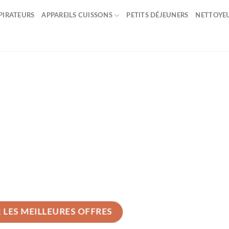
PIRATEURS
APPAREILS CUISSONS
PETITS DÉJEUNERS
NETTOYE
 CIRCULAIRE
MPARATIF
 d’achat, Test et avis
 LES MEILLEURES OFFRES