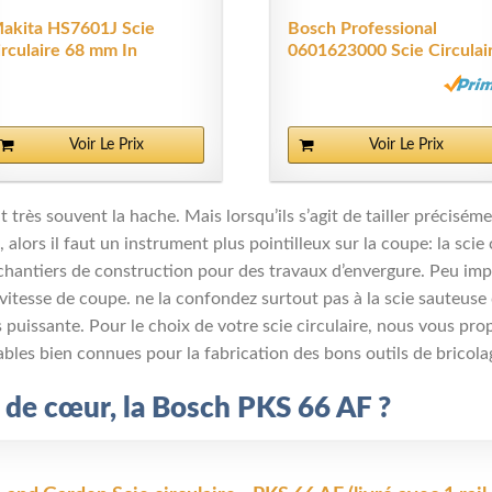
akita HS7601J Scie
Bosch Professional
irculaire 68 mm In
0601623000 Scie Circulai
akpac...
GKS...
Voir Le Prix
Voir Le Prix
 très souvent la hache. Mais lorsqu’ils s’agit de tailler précisém
alors il faut un instrument plus pointilleux sur la coupe: la scie c
s chantiers de construction pour des travaux d’envergure. Peu impo
la vitesse de coupe. ne la confondez surtout pas à la scie sauteuse
us puissante. Pour le choix de votre scie circulaire, nous vous 
ables bien connues pour la fabrication des bons outils de bricola
p de cœur, la Bosch PKS 66 AF ?