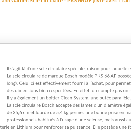
nd Garden Scie circulaire - PKS 66 AF (livré avec 1 rail d
Il s’agit là d’une scie circulaire spéciale, raison pour laquelle 
La scie circulaire de marque Bosch modèle PKS 66 AF possède
long). Celui ci est effectivement fourni à l’achat, pour perme
des dimensions bien respectées. En effet, on compte pas un se
Il y a également un boîtier Clean System, une butée parallèl
La scie circulaire Bosch accepte des lames d’un diamètre ég
de 35,6 cm et lourde de 5,4 kg permet une bonne prise en ma
professionnels habitués à l’usage d’une scieuse, mais aussi a
erie en Lithium pour renforcer sa puissance. Elle possède une fonc