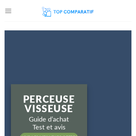
Skip
to
content
PERCEUSE
PERCEUSE
VISSEUSE
VISSEUSE
Guide d’achat
Test et avis
Guide d’achat, Test et avis