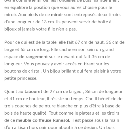
ovale comme le miroir, les rondelles de bois maintiennent
en équilibre la position que vous aurez choisie pour le
miroir. Aux pieds de ce
miroir
sont entreposés deux tiroirs
d’une longueur de 13 cm. Ils peuvent servir de boite à
bijoux si jamais votre fille n’en a pas.
Pour ce qui est de la table, elle fait 67 cm de haut, 36 cm de
large et 65 cm de long. Elle cache en son sein un grand
espace
de rangement
sur le devant qui fait 35 cm de
longueur. Vous pouvez y avoir accès en tirant sur les
boutons de cristal. Un bijou brillant qui fera plaisir à votre
petite princesse.
Quant au
tabouret
de 27 cm de largeur, 36 cm de longueur
et 41 cm de hauteur, il résiste au temps. Car, il bénéficie de
trois couches de peinture blanche en plus d’être à base de
bois de haute qualité. Tout comme le plateau et les tiroirs
de ce
meuble coiffeuse Runesol.
Il est passé sous la main
d’un artisan hors pair pour aboutir à ce design. Un bois