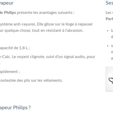
vapeur
Ses
e Philips
présente les avantages suivants :
Les 
Perf
stème anti-rayures. Elle glisse sur le linge à repasser
our quelque chose, tout en résistant à l’abrasion.
l
d
u
apacité de 1,8 L ;
m
-Calc. Le voyant clignote, suivi d’un signal audio, pour
a
.
rapidement ;
ontestée des plis sur les vêtements.
peur Philips ?