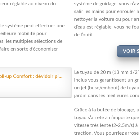
ueur réglable au niveau du
système de guidage, vous n’av
salir les mains pour enrouler 
nettoyer la voiture ou pour ar
 le système peut effectuer une
d’eau est réglable, vous ne fo
eilleure mobilité pour
de l’outil.
as, les multiples sélections de
faire en sorte d’économiser
VOIR 
Le tuyau de 20 m (13 mm 1/2′
Gardena Dévidoir mural 35 roll-up Comfort : dévidoir pivotant, tuyau de...
inclus vous garantissent un gr
un jet (buse/embout) de tuyau
jardin dans les meilleures con
Grâce à la butée de blocage, 
tuyau s’arrête à n’importe que
vitesse très lente (2-2.5m/s) 
traction. Vous pourriez arrose