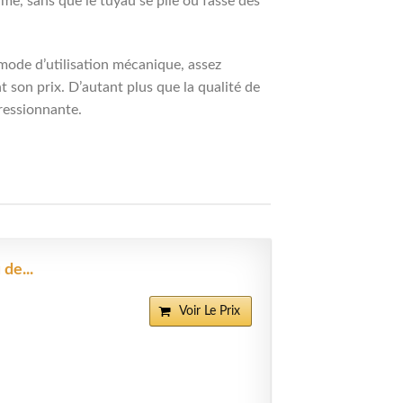
me, sans que le tuyau se plie ou fasse des
n mode d’utilisation mécanique, assez
t son prix. D’autant plus que la qualité de
pressionnante.
de...
Voir Le Prix