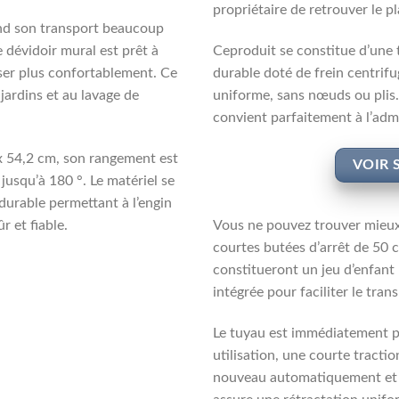
propriétaire de retrouver le pla
end son transport beaucoup
e dévidoir mural est prêt à
Ceproduit se constitue d’une 
oser plus confortablement. Ce
durable doté de frein centrif
jardins et au lavage de
uniforme, sans nœuds ou plis. 
convient parfaitement à l’adm
x 54,2 cm, son rangement est
VOIR 
usqu’à 180 °. Le matériel se
urable permettant à l’engin
 et fiable.
Vous ne pouvez trouver mieux
courtes butées d’arrêt de 50 
constitueront un jeu d’enfant
intégrée pour faciliter le tran
Le tuyau est immédiatement pr
utilisation, une courte tractio
nouveau automatiquement et e